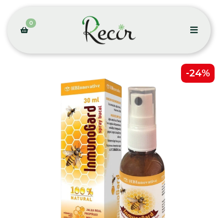
0
-24%