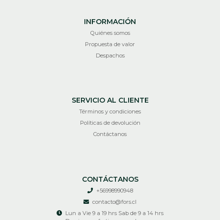
INFORMACIÓN
Quiénes somos
Propuesta de valor
Despachos
SERVICIO AL CLIENTE
Términos y condiciones
Políticas de devolución
Contáctanos
CONTÁCTANOS
+56998990948
contacto@fors.cl
Lun a Vie 9 a 19 hrs Sab de 9 a 14 hrs