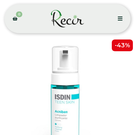
0
-43%