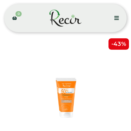
0
-43%