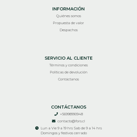
INFORMACIÓN
Quiénes somos
Propuesta de valor
Despachos
SERVICIO AL CLIENTE
Términos y condiciones
Políticas de devolución
Contáctanos
CONTÁCTANOS
+56998990948
contacto@fors.cl
Lun a Vie 9 a 19 hrs Sab de 9 a 14 hrs
Domingos y festivos cerrado