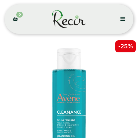
0
-25%