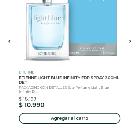
ETIENNE
AG
ML
ETIENNE LIGHT BLUE INFINITY EDP SPRAY 200ML
AG
DET.
ED
PACKAGING CON DETALLES Este Perfume Light Blue
**C
Infinity D...
$ 18.199
$ 
$ 10.990
$
Agregar al carro