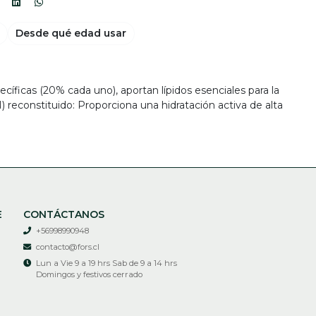
Desde qué edad usar
cíficas (20% cada uno), aportan lípidos esenciales para la
HN) reconstituido: Proporciona una hidratación activa de alta
E
CONTÁCTANOS
+56998990948
contacto@fors.cl
Lun a Vie 9 a 19 hrs Sab de 9 a 14 hrs
Domingos y festivos cerrado