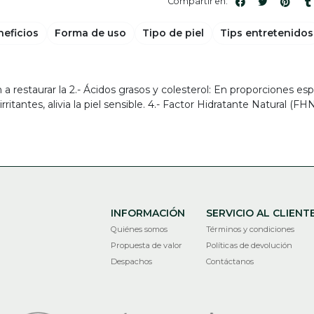
Compartir en:
neficios
Forma de uso
Tipo de piel
Tips entretenidos
 restaurar la 2.- Ácidos grasos y colesterol: En proporciones espe
ritantes, alivia la piel sensible. 4.- Factor Hidratante Natural (F
INFORMACIÓN
SERVICIO AL CLIENT
Quiénes somos
Términos y condiciones
Propuesta de valor
Políticas de devolución
Despachos
Contáctanos