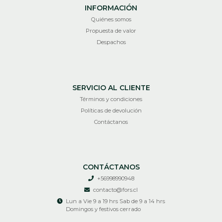
INFORMACIÓN
Quiénes somos
Propuesta de valor
Despachos
SERVICIO AL CLIENTE
Términos y condiciones
Políticas de devolución
Contáctanos
CONTÁCTANOS
+56998990948
contacto@fors.cl
Lun a Vie 9 a 19 hrs Sab de 9 a 14 hrs
Domingos y festivos cerrado