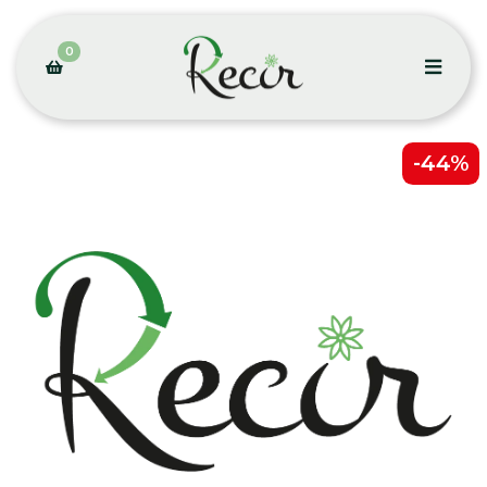
0
-44%