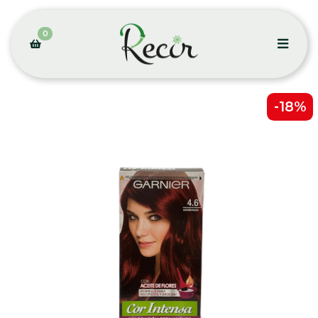
0
-18%