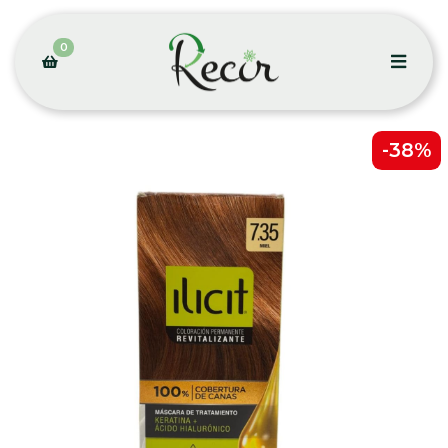
0
-38%