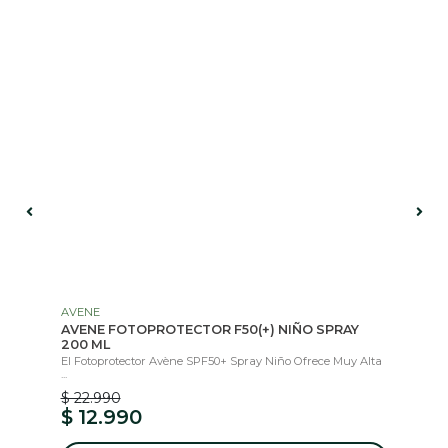
AVENE
IS
AVENE FOTOPROTECTOR F50(+) NIÑO SPRAY
UR
200 ML
..
Col
El Fotoprotector Avène SPF50+ Spray Niño Ofrece Muy Alta
...
$ 22.990
$ 12.990
$