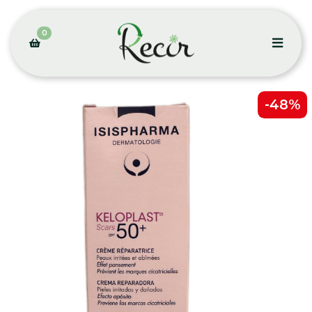
0
-48%