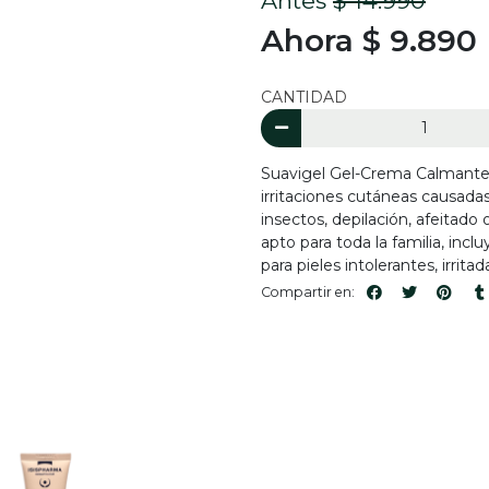
Antes
$ 14.990
Ahora $ 9.890
CANTIDAD
Suavigel Gel-Crema Calmante 
irritaciones cutáneas causada
insectos, depilación, afeitado 
apto para toda la familia, inc
para pieles intolerantes, irritad
Compartir en: