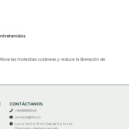
entretenidos
 Alivia las molestias cutáneas y reduce la liberación de
E
CONTÁCTANOS
+56998990948
contacto@fors.cl
Lun a Vie 9 a 19 hrs Sab de 9 a 14 hrs
Domingos y festivos cerrado