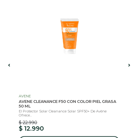
AVENE
AV
AVENE CLEANANCE F50 CON COLOR PIEL GRASA
AV
50 ML
20
lta
El Protector Solar Cleanance Solar SPF50+ De Avène
El 
Ofrece...
...
$ 22.990
$ 
$ 12.990
$